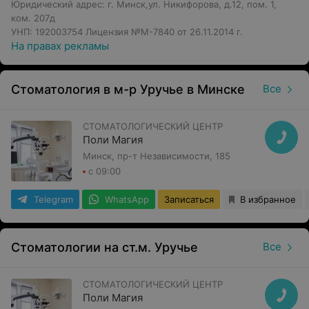
циркония, съемные протезы, протезирование
Юридический адрес: г. Минск,ул. Никифорова, д.12, пом. 1,
вкладками, установка виниров).
ком. 207д
УНП: 192003754 Лицензия №М-7840 от 26.11.2014 г.
Стоматология «Ньюдент»: здоровые зубы без боли и
На правах рекламы
страха.
Записаться на консультацию можно по телефону.
Стоматология в м-р Уручье в Минске
Все
Обращаем ваше внимание, что обязательна
консультация специалиста: рекламируемые
СТОМАТОЛОГИЧЕСКИЙ ЦЕНТР
Поли Магия
медицинские услуги могут иметь
Минск, пр-т Независимости, 185
противопоказания и побочные реакции.
с 09:00
Telegram
WhatsApp
Записаться
В избранное
Стоматологии на ст.м. Уручье
Все
СТОМАТОЛОГИЧЕСКИЙ ЦЕНТР
Поли Магия