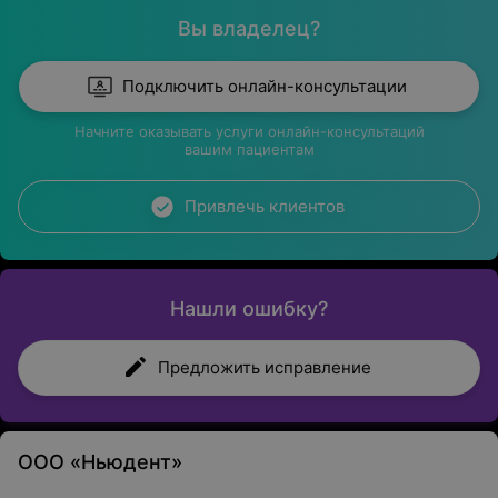
чистку по приятной цене. На приеме специалист
Вы владелец?
проконсультирует о состоянии зубов, расскажет
правила ухода, если необходимо, порекомендует
Подключить онлайн-консультации
дальнейшее лечение.
Начните оказывать услуги онлайн-консультаций
вашим пациентам
Услуги стоматологии «Ньюдент»:
Привлечь клиентов
Гигиена и профилактика;
Лечение зубов;
Ортопедия;
Нашли ошибку?
Удаление зубного камня;
Предложить исправление
Реставрация зубов;
Отбеливание зубов;
Протезирование зубов (бюгельные протезы,
ООО «Ньюдент»
металлокерамические коронки, коронки из диоксида